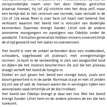
oorspronkelijke naam voor het door Odekijn gestichte
plaatsje. Hoewel, hij (of zij) stichtte niet het dorp zelf, maar
een kerkje dat er het centrum van vormde, naar verluidt in de
11e of 12e eeuw. Meer is over hem (of haar) niet bekend. Dat
verklaart waarom het beeld niet is voorzien van duidelijke
kenmerken. Daarmee brengt Sander Littel ook de andere
anonieme voorgangers en opvolgers van Odekijn onder de
aandacht. Tientallen generaties hebben immers onverzettelijk
de strijd gevoerd met het water en overwonnen.
Het hoofd is met de sokkel verbonden door een middendeel,
schouders, opgebouwd uit plateau’s met onregelmatige
vormen. Je kunt er de verbeelding in zien van aangeslibd land
en dijken die het moeten beschermen. De zuil die het plateau
draagt verheft het beeld de hoogte in.
Sokkel en zuil geven het beeld een stevige basis, zoals een
boom geworteld is in de aarde. Normaal sta je er niet of zelden
bij stil wie of wat de mensen waren die in vervlogen tijden een
woonplaats vaak letterlijk uit de klei trokken.
Het beeld van Odekijn brengt je daar wel toe. Met het beeld
brengt Sander Littel hem en de andere pioniers de eer die hen
toekomt.