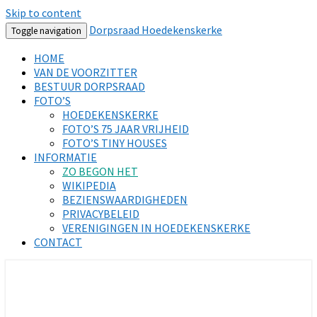
Skip to content
Dorpsraad Hoedekenskerke
Toggle navigation
HOME
VAN DE VOORZITTER
BESTUUR DORPSRAAD
FOTO’S
HOEDEKENSKERKE
FOTO’S 75 JAAR VRIJHEID
FOTO’S TINY HOUSES
INFORMATIE
ZO BEGON HET
WIKIPEDIA
BEZIENSWAARDIGHEDEN
PRIVACYBELEID
VERENIGINGEN IN HOEDEKENSKERKE
CONTACT
DORPSRAAD HOEDEKENSKERKE
DORPSRAAD
HOEDEKENSKERKE